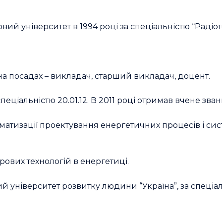
ий університет в 1994 році за спеціальністю “Радіоте
а посадах – викладач, старший викладач, доцент.
еціальністю 20.01.12. В 2011 році отримав вчене зва
оматизації проектування енергетичних процесів і си
ових технологій в енергетиці.
 університет розвитку людини “Україна”, за спеціал