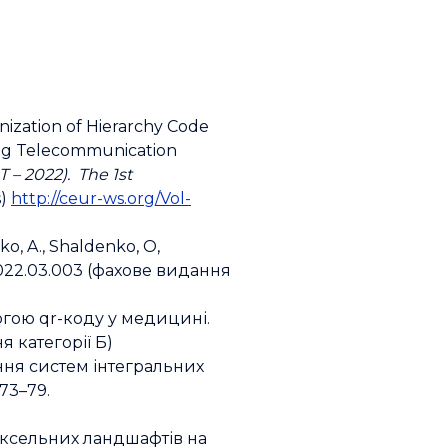
nization of Hierarchy Code
ning Telecommunication
T – 2022
). The 1st
s)
http://ceur-ws.org/Vol-
ko, A., Shaldenko, O,
sc.2022.03.003 (фахове видання
омогою qr-коду у медицині.
ня категорії Б)
ння систем інтегральних
 73–79.
воксельних ландшафтів на