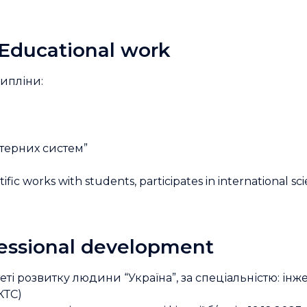
Educational work
ипліни:
терних систем”
ific works with students, participates in international sc
essional development
і розвитку людини “Україна”, за спеціальністю: ін
КТС)