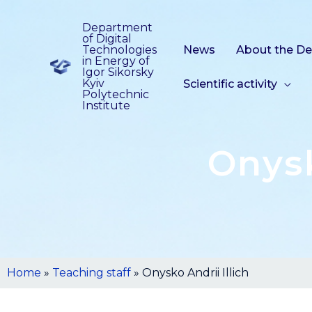
Department
of Digital
Technologies
News
About the D
in Energy of
Igor Sikorsky
Kyiv
Scientific activity
Polytechnic
Institute
Onysk
Home
»
Teaching staff
»
Onysko Andrii Illich