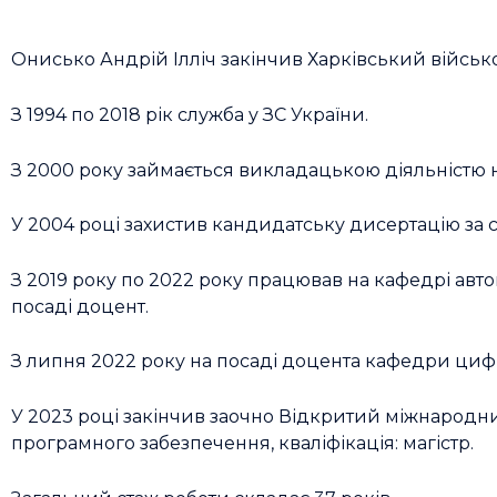
Онисько Андрій Ілліч закінчив Харківський військов
З 1994 по 2018 рік служба у ЗС України.
З 2000 року займається викладацькою діяльністю н
У 2004 році захистив кандидатську дисертацію за сп
З 2019 року по 2022 року працював на кафедрі авт
посаді доцент.
З липня 2022 року на посаді доцента кафедри цифр
У 2023 році закінчив заочно Відкритий міжнародний
програмного забезпечення, кваліфікація: магістр.