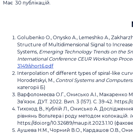
Має 30 публікацій.
Golubenko O., Onysko A., Lemeshko A., Zakharzhev
Structure of Multidimensional Signal to Increas
Systems,
Emerging Technology Trends on the Sma
International Conference CEUR Workshop Proce
3149/short6.pdf
Interpolation of different types of spiral-like cu
Horodetskyi, M.,
Control Systems and Computers
категорії Б)
Варфоломеєва О.Г., Онисько А.І., Макаренко М.І
Зв’язок. ДУТ. 2022. Вип. 3 (157). С. 39-42. http
Тихоход В., Кублій Л., Онисько А. Досліджен
рівнянь Вольтера i роду методом колокацій.
І
https://doi.org/10.32689/maup.it.2023.1.10 (фахо
Аушева Н.М., Чорний В.О., Кардашов О.В., Он