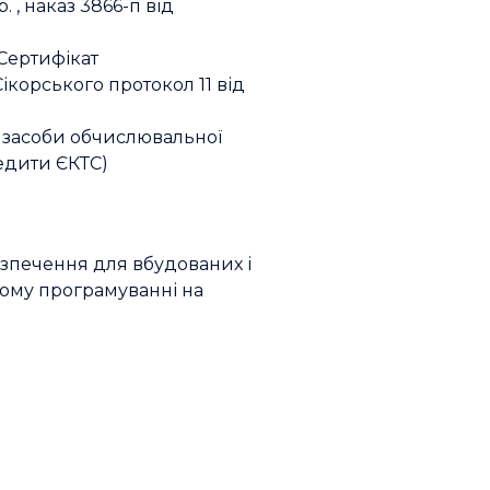
 , наказ 3866-п від
 Сертифікат
 Сікорського протокол 11 від
а засоби обчислювальної
редити ЄКТС)
безпечення для вбудованих і
ному програмуванні на