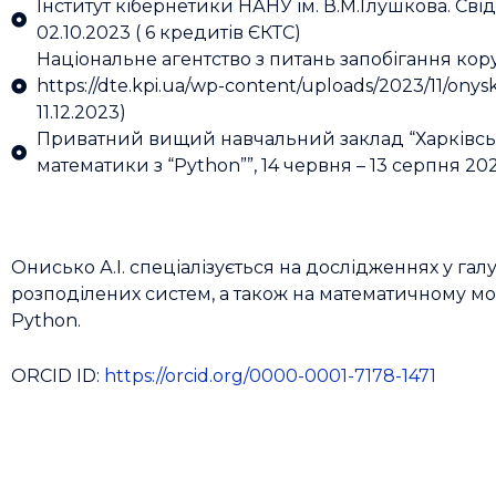
Інститут кібернетики НАНУ ім. В.М.Глушкова. Свідо
02.10.2023 ( 6 кредитів ЄКТС)
Національне агентство з питань запобігання кору
https://dte.kpi.ua/wp-content/uploads/2023/11/onysk
11.12.2023)
Приватний вищий навчальний заклад “Харківськи
математики з “Python””, 14 червня – 13 серпня 202
Онисько А.І. спеціалізується на дослідженнях у га
розподілених систем, а також на математичному м
Python.
ORCID ID:
https://orcid.org/0000-0001-7178-1471