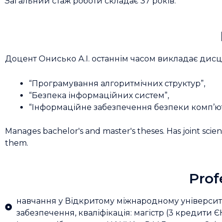
Загальний стаж роботи складає 37 років.
Доцент Онисько А.І. останнім часом викладає дисц
“Програмування алгоритмічних структур”,
“Безпека інформаційних систем”,
“Інформаційне забезпечення безпеки комп’ю
Manages bachelor's and master's theses. Has joint scient
them.
Prof
навчання у Відкритому міжнародному університет
забезпечення, кваліфікація: магістр (3 кредити Є