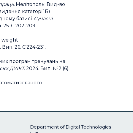
праць.
Мелітополь: Вид-во
 видання категорії Б)
дному базисі.
Сучасні
 25. С.202-209.
x weight
Вип. 26. С.224-231.
ваних програм тренувань на
ски ДУІКТ
. 2024. Вип. №2 (6).
автоматизованого
Department of Digital Technologies