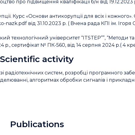
цтво про підвищення кваліфікації б/н від 19.12.2023 р.
пції. Курс «Основи антикорупції для всіх і кожного».
o-nazk.pdf від 31.10.2023 р. ( Вчена рада КПІ ім. Ігоря
й технологічний університет “ITSTEP””, “Методи т
4 р., сертифікат № ПК-560, від 14 серпня 2024 р.( 4 к
Scientific activity
лузі радіотехнічних систем, розробці програмного за
оделюванні, алгоритмах обробки сигналів і приклад
Publications