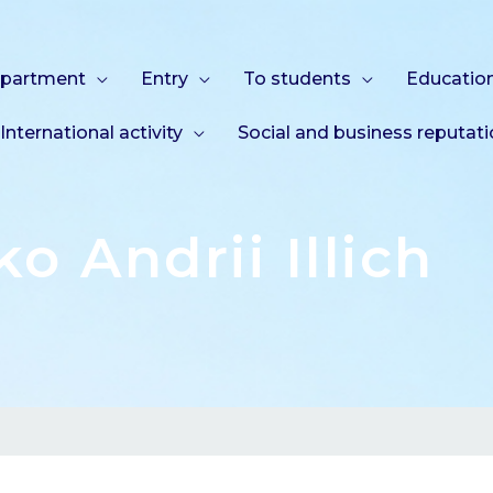
epartment
Entry
To students
Education
International activity
Social and business reputat
o Andrii Illich