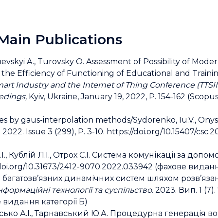
Main Publications
skyi A., Turovsky O. Assessment of Possibility of Moder
e the Efficiency of Functioning of Educational and Trai
rt Industry and the Internet of Thing
Conference (
TTSII
edings,
Kyiv, Ukraine, January 19, 2022, P. 154-162 (Scopu
rves by gaus-interpolation methods/Sydorenko, Iu.V., Onys
. 2022. Issue 3 (299), Р. 3-10. https://doi.org/10.15407/c
., Кублій Л.І., Отрох С.І. Система комунікації за доп
s://doi.org/10.31673/2412-9070.2022.033942 (фахове видан
ня багатозв’язних динамічних систем шляхом розв’яза
нформаційні технології та суспільство
. 2023. Вип. 1 (7).
ве видання категорії Б)
исько А.І., Тарнавський Ю.А. Процедурна генерація 