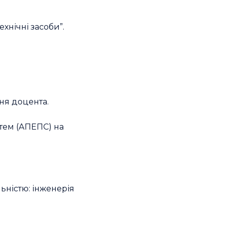
хнічні засоби”.
ння доцента.
стем (АПЕПС) на
ьністю: інженерія