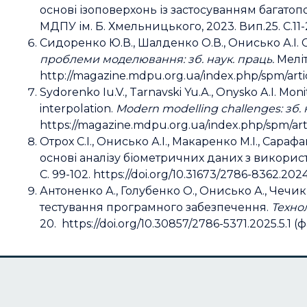
основі ізоповерхонь із застосуванням багатоп
МДПУ ім. Б. Хмельницького, 2023. Вип.25. С.11-
Сидоренко Ю.В., Шалденко О.В., Онисько А.І. 
проблеми моделювання: зб. наук. праць.
Меліт
http://magazine.mdpu.org.ua/index.php/spm/arti
Sydorenko Iu.V., Tarnavski Yu.А., Onysko A.I. M
interpolation.
Modern modelling challenges
: зб.
https://magazine.mdpu.org.ua/index.php/spm/art
Отрох С.І., Онисько А.І., Макаренко М.І., Са
основі аналізу біометричних даних з викорис
С. 99-102. https://doi.org/10.31673/2786-8362.2
Антоненко А., Голубенко О., Онисько А., Чечи
тестування програмного забезпечення.
Технол
20.
https://doi.org/10.30857/2786-5371.2025.5.1 