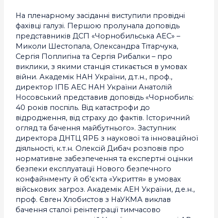
На пленарному засіданні виступили провідні
фахівці галузі. Першою пролунала доповідь
представників ДСП «Чорнобильська АЕС» –
Миколи Шестопала, Олександра Тітарчука,
Сергія Поплигіна та Сергія Рибалки – про
виклики, з якими станція стикається в умовах
війни. Академік НАН України, д.т.н., проф.,
директор ІПБ АЕС НАН України Анатолій
Носовський представив доповідь «Чорнобиль:
40 років поспіль. Від катастрофи до
відродження, від страху до фактів. Історичний
огляд та бачення майбутнього». Заступник
директора ДНТЦ ЯРБ з наукової та інноваційної
діяльності, к.т.н. Олексій Дибач розповів про
нормативне забезпечення та експертні оцінки
безпеки експлуатації Нового безпечного
конфайнменту й об’єкта «Укриття» в умовах
військових загроз. Академік АЕН України, д.е.н.,
проф. Євген Хлобистов з НаУКМА виклав
бачення сталої реінтеграції тимчасово