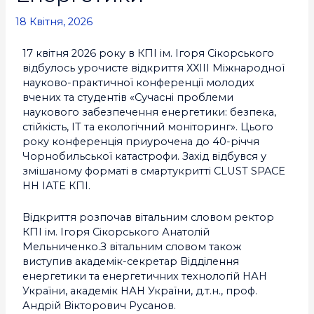
18 Квітня, 2026
17 квітня 2026 року в КПІ ім. Ігоря Сікорського
відбулось урочисте відкриття ХХІІІ Міжнародної
науково-практичної конференції молодих
вчених та студентів «Сучасні проблеми
наукового забезпечення енергетики: безпека,
стійкість, ІТ та екологічний моніторинг». Цього
року конференція приурочена до 40-річчя
Чорнобильської катастрофи. Захід відбувся у
змішаному форматі в смартукритті CLUST SPACE
НН ІАТЕ КПІ.
Відкриття розпочав вітальним словом ректор
КПІ ім. Ігоря Сікорського Анатолій
Мельниченко.З вітальним словом також
виступив академік-секретар Відділення
енергетики та енергетичних технологій НАН
України, академік НАН України, д.т.н., проф.
Андрій Вікторович Русанов.