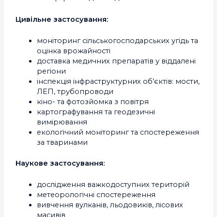
Цивільне застосування:
моніторинг сільськогосподарських угідь та
оцінка врожайності
доставка медичних препаратів у віддалені
регіони
інспекція інфраструктурних об’єктів: мости,
ЛЕП, трубопроводи
кіно- та фотозйомка з повітря
картографування та геодезичні
вимірювання
екологічний моніторинг та спостереження
за тваринами
Наукове застосування:
дослідження важкодоступних територій
метеорологічні спостереження
вивчення вулканів, льодовиків, лісових
масивів