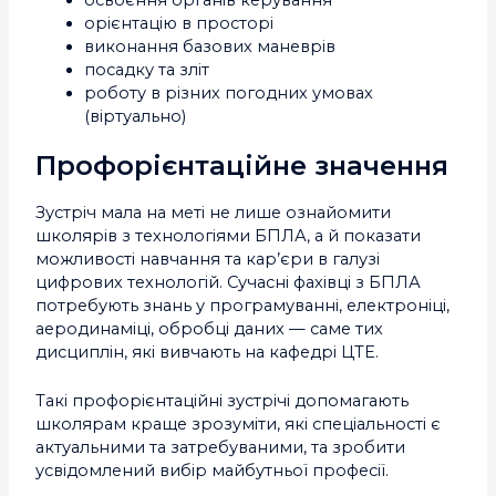
освоєння органів керування
орієнтацію в просторі
виконання базових маневрів
посадку та зліт
роботу в різних погодних умовах
(віртуально)
Профорієнтаційне значення
Зустріч мала на меті не лише ознайомити
школярів з технологіями БПЛА, а й показати
можливості навчання та кар’єри в галузі
цифрових технологій. Сучасні фахівці з БПЛА
потребують знань у програмуванні, електроніці,
аеродинаміці, обробці даних — саме тих
дисциплін, які вивчають на кафедрі ЦТЕ.
Такі профорієнтаційні зустрічі допомагають
школярам краще зрозуміти, які спеціальності є
актуальними та затребуваними, та зробити
усвідомлений вибір майбутньої професії.