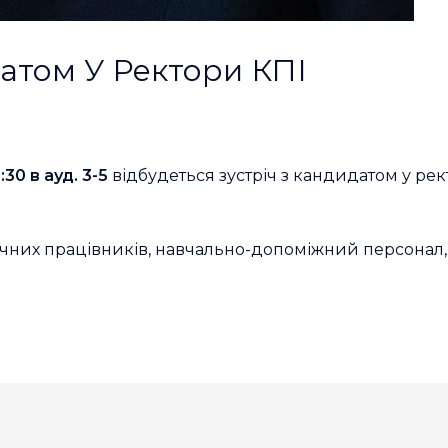
датом У Ректори КПІ
30 в ауд. 3-5
відбудеться зустріч з кандидатом у ре
них працівників, навчально-допоміжний персонал, ст