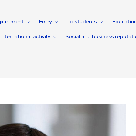
epartment
Entry
To students
Education
International activity
Social and business reputat