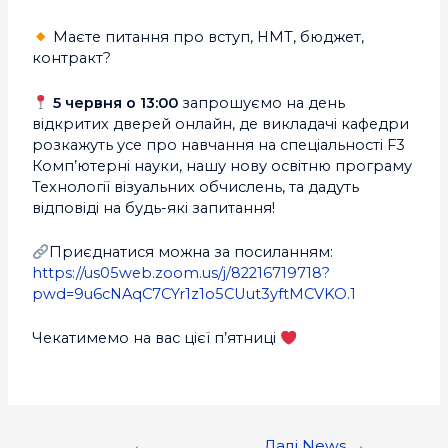
Маєте питання про вступ, НМТ, бюджет,
контракт?
5 червня о 13:00
запрошуємо на день
відкритих дверей онлайн, де викладачі кафедри
розкажуть усе про навчання на спеціальності F3
Комп’ютерні науки, нашу нову освітню програму
Технології візуальних обчислень, та дадуть
відповіді на будь-які запитання!
Приєднатися можна за посиланням:
https://us05web.zoom.us/j/82216719718?
pwd=9u6cNAqC7CYr1z1o5CUut3yftMCVKO.1
Чекатимемо на вас цієї п’ятниці
←
Далі News
→