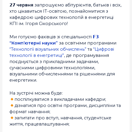
𝟮𝟳 червня
запрошуємо абітурієнтів, батьків і всіх,
хто цікавиться ІТ-освітою, познайомитися з
кафедрою цифрових технологій в енергетиці
КПІ ім. Ігоря Сікорського!
Ми готуємо фахівців зі спеціальності
𝗙𝟯
“Комп’ютерні науки”
за освітніми програмами
“Технології візуальних обчислень”
та
“Цифрові
технології в енегретиці”
, де програмування
поєднується з прикладними задачами,
сучасними цифровими технологіями,
візуальними обчисленнями та рішеннями для
енергетики.
На зустрічі можна буде:
поспілкуватися з викладачами кафедри;
дізнатися про освітні програми, дисципліни та
формат навчання;
запитати про вступ, навчання, студентське
життя, працевлаштування;