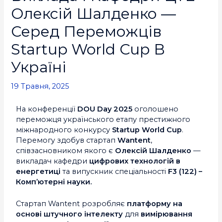
Олексій Шалденко —
Серед Переможців
Startup World Cup В
Україні
19 Травня, 2025
На конференції
DOU Day 2025
оголошено
переможця українського етапу престижного
міжнародного конкурсу
Startup World Cup
.
Перемогу здобув стартап
Wantent
,
співзасновником якого є
Олексій Шалденко
—
викладач кафедри
цифрових технологій в
енергетиці
та випускник спеціальності
F3 (122) –
Комп’ютерні науки.
Стартап Wantent розробляє
платформу на
основі штучного інтелекту
для
вимірювання