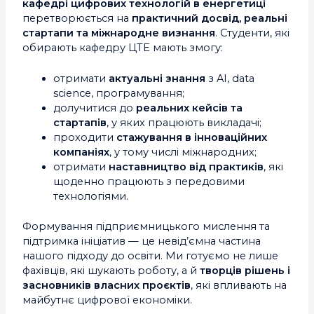
кафедрі цифрових технологій в енергетиці
перетворюється на
практичний досвід, реальні
стартапи та міжнародне визнання
. Студенти, які
обирають кафедру ЦТЕ мають змогу:
отримати
актуальні знання
з AI, data
science, програмування;
долучитися до
реальних кейсів та
стартапів
, у яких працюють викладачі;
проходити
стажування в інноваційних
компаніях
, у тому числі міжнародних;
отримати
наставництво від практиків
, які
щоденно працюють з передовими
технологіями.
Формування підприємницького мислення та
підтримка ініціатив — це невід’ємна частина
нашого підходу до освіти. Ми готуємо не лише
фахівців, які шукають роботу, а й
творців рішень і
засновників власних проєктів
, які впливають на
майбутнє цифрової економіки.