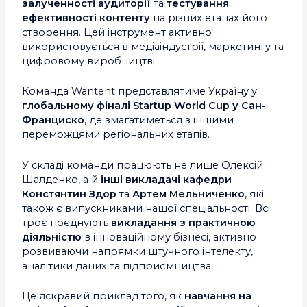
залученності аудиторії
та
тестування
ефективності контенту
на різних етапах його
створення. Цей інструмент активно
використовується в медіаіндустрії, маркетингу та
цифровому виробництві.
Команда Wantent представлятиме Україну у
глобальному фіналі Startup World Cup у Сан-
Франциско
, де змагатиметься з іншими
переможцями регіональних етапів.
У складі команди працюють не лише Олексій
Шалденко, а й
інші викладачі кафедри
—
Констянтин
Здор
та
Артем Мельниченко
, які
також є випускниками нашої спеціальності. Всі
троє поєднують
викладання з практичною
діяльністю
в інноваційному бізнесі, активно
розвиваючи напрямки штучного інтелекту,
аналітики даних та підприємництва.
Це яскравий приклад того, як
навчання на