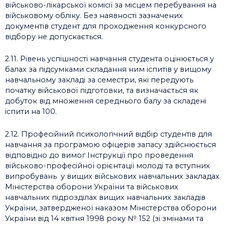
військово-лікарської комісії за місцем перебування на
військовому обліку. Без наявності зазначених
документів студент для проходження конкурсного
відбору не допускається.
2.11. Рівень успішності навчання студента оцінюється у
балах за підсумками складання ним іспитів у вищому
навчальному закладі за семестри, які передують
початку військової підготовки, та визначається як
добуток від множення середнього балу за складені
іспити на 100.
2.12. Професійний психологічний відбір студентів для
навчання за програмою офіцерів запасу здійснюється
відповідно до вимог Інструкції про проведення
військово-професійної орієнтації молоді та вступних
випробувань у вищих військових навчальних закладах
Міністерства оборони України та військових
навчальних підрозділах вищих навчальних закладів
України, затвердженої наказом Міністерства оборони
України від 14 квітня 1998 року № 152 (зі змінами та