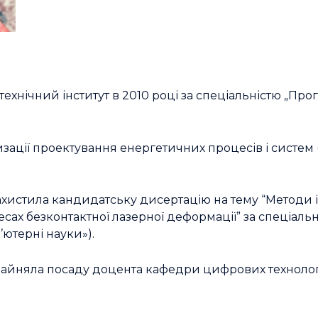
ехнічний інститут в 2010 році за спеціальністю „Пр
зації проектування енергетичних процесів і систем 
 захистила кандидатську дисертацію на тему “Методи
ах безконтактної лазерної деформації” за спеціальн
ютерні науки»).
зайняла посаду доцента кафедри цифрових технологі