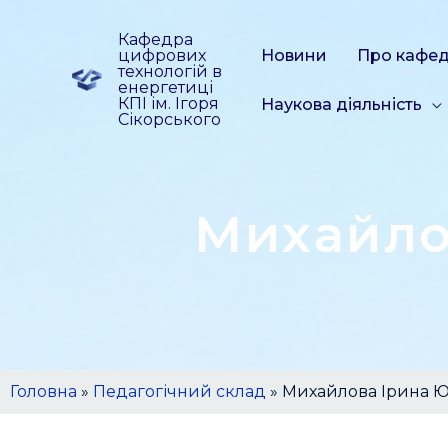
Кафедра
цифрових
Новини
Про кафе
технологій в
енергетиці
КПІ ім. Ігоря
Наукова діяльність
Сікорського
Михайло
Головна
»
Педагогічний склад
»
Михайлова Ірина Ю