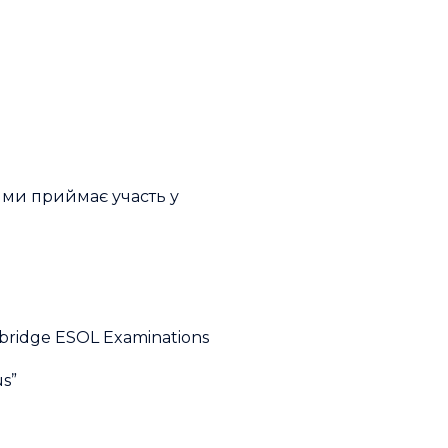
ними приймає участь у
ambridge ESOL Examinations
s”