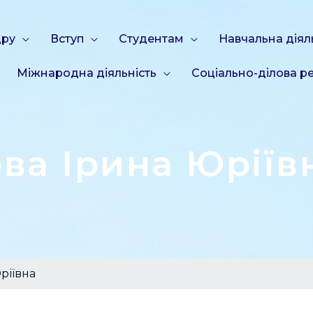
дру
Вступ
Студентам
Навчальна діял
Міжнародна діяльність
Соціально-ділова ре
ва Ірина Юріїв
ріївна