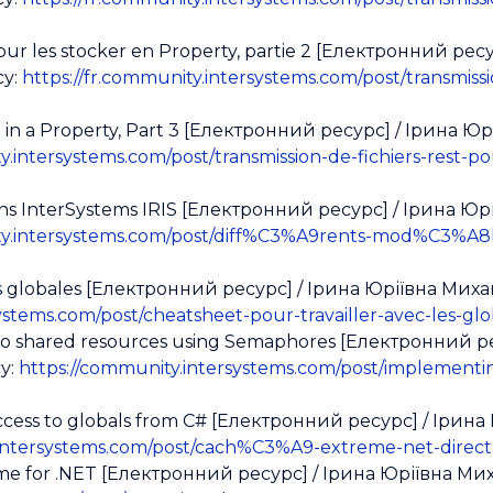
pour les stocker en Property, partie 2 [Електронний рес
су:
https://fr.community.intersystems.com/post/transmissi
re in a Property, Part 3 [Електронний ресурс] / Ірина Ю
y.intersystems.com/post/transmission-de-fichiers-rest-p
ns InterSystems IRIS [Електронний ресурс] / Ірина Юрі
ity.intersystems.com/post/diff%C3%A9rents-mod%C3%A
es globales [Електронний ресурс] / Ірина Юріївна Мих
systems.com/post/cheatsheet-pour-travailler-avec-les-glo
to shared resources using Semaphores [Електронний ре
у:
https://community.intersystems.com/post/implementi
ccess to globals from C# [Електронний ресурс] / Ірина 
.intersystems.com/post/cach%C3%A9-extreme-net-direct-
eme for .NET [Електронний ресурс] / Ірина Юріївна Ми