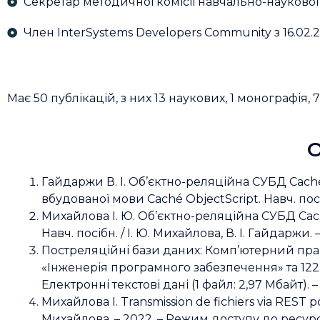
Секретар методичної комісії навчально-наукового
Член InterSystems Developers Community з 16.02.2
Має 50 публікацій, з них 13 наукових, 1 монографія
О
Гайдаржи В. І. Об’єктно-реляційна СУБД Caché
вбудованої мови Caché ObjectScript. Навч. посібн.
Михайлова І. Ю. Об’єктно-реляційна СУБД Cach
Навч. посібн. / І. Ю. Михайлова, В. І. Гайдаржи. – 
Постреляційні бази даних: Комп’ютерний практ
«Інженерія програмного забезпечення» та 122 «К
Електронні текстові дані (1 файл: 2,97 Мбайт). – К
Михайлова І. Transmission de fichiers via REST 
Михайлова. – 2022. – Режим доступу до ресур