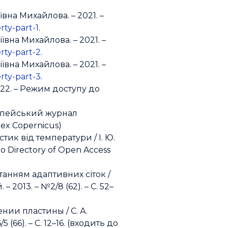
іївна Михайлова. – 2021. –
rty-part-1
.
іївна Михайлова. – 2021. –
rty-part-2
.
іївна Михайлова. – 2021. –
rty-part-3
.
022. – Режим доступу до
ропейський журнал
ndex Copernicus)
ик від температури / І. Ю.
до Directory of Open Access
анням адаптивних сіток /
 2013. – №2/8 (62). – С. 52–
ии пластины / С. А.
66). – С. 12–16. (входить до