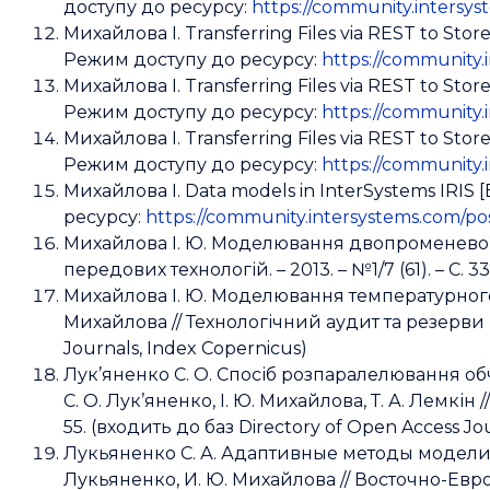
доступу до ресурсу:
https://community.intersy
Михайлова І. Transferring Files via REST to Stor
Режим доступу до ресурсу:
https://community.i
Михайлова І. Transferring Files via REST to Stor
Режим доступу до ресурсу:
https://community.i
Михайлова І. Transferring Files via REST to Stor
Режим доступу до ресурсу:
https://community.i
Михайлова І. Data models in InterSystems IRIS
ресурсу:
https://community.intersystems.com/pos
Михайлова І. Ю. Моделювання двопроменевої 
передових технологій. – 2013. – №1/7 (61). – С. 
Михайлова І. Ю. Моделювання температурного 
Михайлова // Технологічний аудит та резерви виро
Journals, Index Copernicus)
Лук’яненко С. О. Спосіб розпаралелювання о
С. О. Лук’яненко, І. Ю. Михайлова, Т. А. Лемкін
55. (входить до баз Directory of Open Access Jou
Лукьяненко С. А. Адаптивные методы моделир
Лукьяненко, И. Ю. Михайлова // Восточно-Европ