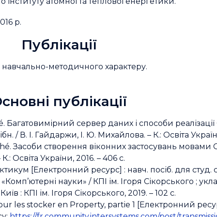
 інституту атомної та теплової енергетики.
016 р.
Публікації
, 7 навчально-методичного характеру.
сновні публікації
. Багатовимірний сервер даних і способи реалізації 
 / В. І. Гайдаржи, І. Ю. Михайлова. – К.: Освіта України
é. Засоби створення віконних застосувань мовами C#,
К.: Освіта України, 2016. – 406 с.
икум [Електронний ресурс] : навч. посіб. для студ. 
омп’ютерні науки» / КПІ ім. Ігоря Сікорського ; уклад
иїв : КПІ ім. Ігоря Сікорського, 2019. – 102 с.
pour les stocker en Property, partie 1 [Електронний ресу
су:
https://fr.community.intersystems.com/post/transmissi