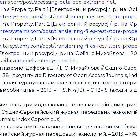
stems.com/post/accessing-data-ecp-extreme-net
.
e in a Property, Part 1 [Електронний ресурс] / Ірина Юр
ntersystems.com/post/transferring-files-rest-store-prope
e in a Property, Part 2 [Електронний ресурс] / Ірина Юр
ntersystems.com/post/transferring-files-rest-store-prope
e in a Property, Part 3 [Електронний ресурс] / Ірина Юр
ntersystems.com/post/transferring-files-rest-store-prope
 [Електронний ресурс] / Ірина Юріївна Михайлова. – 2
t/data-models-intersystems-iris
.
лазерної деформації / І. Ю. Михайлова // Східно-Єв
33–38. (входить до Directory of Open Access Journals, I
поля з урахуванням залежності фізичних характерист
бництва. – 2013. – T. 5, N 4(13). – С. 12–15. (входить 
бчислень при моделюванні теплових полів з використ
 // Східно-Європейський журнал передових технологій. –
rnals, Index Copernicus).
ования температурно-го поля при лазерном облучен
ейский журнал передовых технологий. – 2013. – №6/5 (