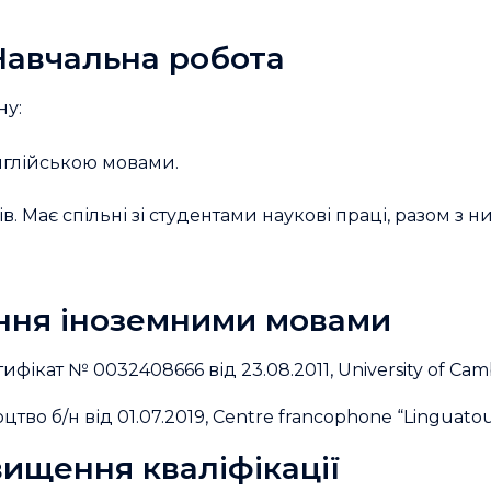
Навчальна робота
ну:
нглійською мовами.
. Має спільні зі студентами наукові праці, разом з 
ння іноземними мовами
сертифікат № 0032408666 від 23.08.2011, University of C
тво б/н від 01.07.2019, Centre francophone “Linguatou
ищення кваліфікації