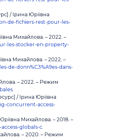
урс] / Ірина Юріївна
on-de-fichiers-rest-pour-les-
ріївна Михайлова. – 2022. –
our-les-stocker-en-property-
ївна Михайлова. – 2022. –
8les-de-donn%C3%A9es-dans-
айлова. – 2022. – Режим
bales
.
сурс] / Ірина Юріївна
ng-concurrent-access-
Юріївна Михайлова. – 2018. –
access-globals-c
.
хайлова. – 2020. – Режим