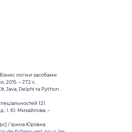
бізнес логіки засобами
, 2015. – 272 с.
 Java, Delphi та Python.
спеціальностей 121
.: І. Ю. Михайлова. –
рс] / Ірина Юріївна
on-de-fichiers-rest-pour-les-