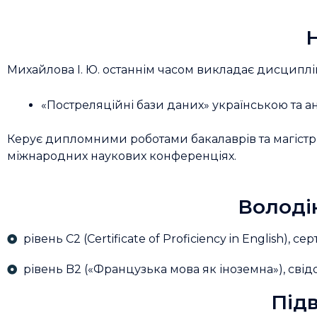
Михайлова І. Ю. останнім часом викладає дисциплі
«Постреляційні бази даних» українською та а
Керує дипломними роботами бакалаврів та магістрів
міжнародних наукових конференціях.
Володі
рівень C2 (Certificate of Proficiency in English), 
рівень B2 («Французька мова як іноземна»), свідоц
Підв