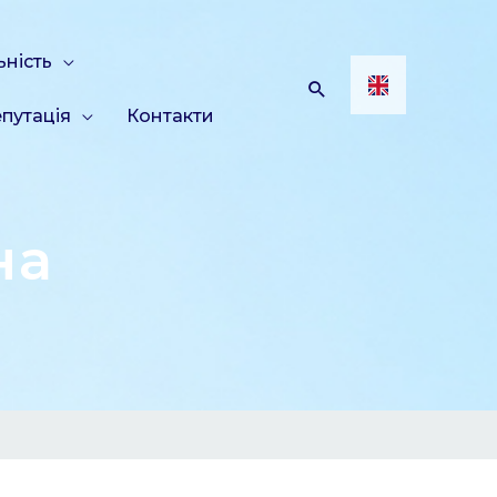
ьність
путація
Контакти
на