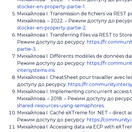
stocker-en-property-partie-1
.
Михайлова І. Transmission de fichiers via REST 
Михайлова. – 2022. – Режим доступу до ресур
stocker-en-property-partie-2
.
Михайлова І. Transferring Files via REST to Sto
Режим доступу до ресурсу:
https://fr.communit
partie-3
.
Михайлова І. Différents modèles de données da
Режим доступу до ресурсу:
https://fr.commun
intersystems-iris
.
Михайлова І. CheatSheet pour travailler avec l
доступу до ресурсу:
https://fr.community.inter
Михайлова І. Implementing concurrent access 
Михайлова. – 2018. – Режим доступу до ресурс
shared-resources-using-semaphores
.
Михайлова І. Caché eXTreme for .NET – direct a
Режим доступу до ресурсу:
https://community
Михайлова І. Accessing data via ECP with eXTr