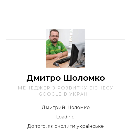
Дмитро Шоломко
МЕНЕДЖЕР З РОЗВИТКУ БІЗНЕСУ
GOOGLE В УКРАЇНІ
Дмитрий Шоломко
Loading
До того, як очолити українське