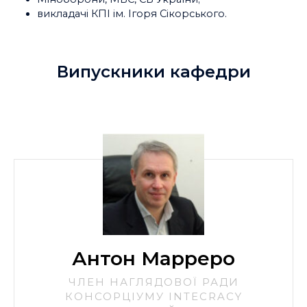
викладачі КПІ ім. Ігоря Сікорського.
Випускники кафедри
Антон Марреро
ЧЛЕН НАГЛЯДОВОЇ РАДИ
КОНСОРЦІУМУ INTECRACY