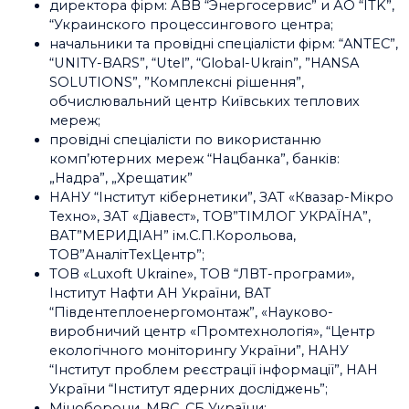
директора фірм: АВВ “Энергосервис” и АО “ITK”,
“Украинского процессингового центра;
начальники та провідні спеціалісти фірм: “ANTEC”,
“UNITY-BARS”, “Utel”, “Global-Ukrain”, ”HANSA
SOLUTIONS”, ”Комплексні рішення”,
обчислювальний центр Київських теплових
мереж;
провідні спеціалісти по використанню
комп’ютерних мереж “Нацбанка”, банків:
„Надра”, „Хрещатик”
НАНУ “Інститут кібернетики”, ЗАТ «Квазар-Мікро
Техно», ЗАТ «Діавест», ТОВ”ТІМЛОГ УКРАЇНА”,
ВАТ”МЕРИДІАН” ім.С.П.Корольова,
ТОВ”АналітТехЦентр”;
ТОВ «Luxoft Ukraine», ТОВ “ЛВТ-програми»,
Інститут Нафти АН України, ВАТ
“Південтеплоенергомонтаж”, «Науково-
виробничий центр «Промтехнологія», “Центр
екологічного моніторингу України”, НАНУ
“Інститут проблем реєстрації інформації”, НАН
України “Інститут ядерних досліджень”;
Міноборони, МВС, СБ України;