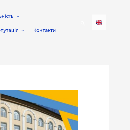
ьність
путація
Контакти