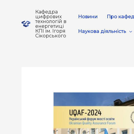
Кафедра
цифрових
Новини
Про кафе
технологій в
енергетиці
КПІ ім. Ігоря
Наукова діяльність
Сікорського