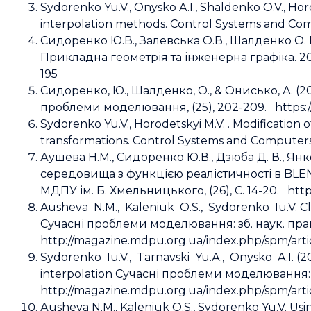
Sydorenko Yu.V., Onysko A.I., Shaldenko O.V., Horo
interpolation methods. Control Systems and Comput
Сидоренко Ю.В., Залевська О.В., Шалденко О.
Прикладна геометрія та інженерна графіка. 2022.
195
Сидоренко, Ю., Шалденко, О., & Онисько, А. (2
проблеми моделювання, (25), 202-209. https://
Sydorenko Yu.V., Horodetskyi M.V. . Мodification 
transformations. Control Systems and Computers, 20
Аушева Н.М., Сидоренко Ю.В., Дзюба Д. В., Ян
середовища з функцією реалістичності в BLEN
МДПУ ім. Б. Хмельницького, (26), С. 14-20. htt
Ausheva N.M., Kaleniuk O.S., Sydorenko Iu.V. C
Сучасні проблеми моделювання: зб. наук. праць
http://magazine.mdpu.org.ua/index.php/spm/arti
Sydorenko Iu.V., Tarnavski Yu.А., Onysko A.
interpolation Сучасні проблеми моделювання: з
http://magazine.mdpu.org.ua/index.php/spm/arti
Аusheva N.M., Kaleniuk O.S., Sydorenko Yu.V. Us