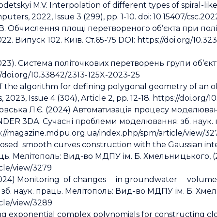
detskyi M.V. Interpolation of different types of spiral-li
ers, 2022, Issue 3 (299), pp. 1-10. doi: 10.15407/csc.202
 В. Обчислення площі перетвореного об’єкта при пол
 Випуск 102. Київ. Ст.65-75 DOI: https://doi.org/10.323
023). Система політочкових перетворень групи об’єкті
doi.org/10.33842/2313-125X-2023-25
of the algorithm for defining polygonal geometry of an o
23, Issue 4 (304), Article 2, pp. 12-18. https://doi.org/1
ковська Л.Є. (2024) Автоматизація процесу моделюва
DER 3DА. Сучасні проблеми моделювання: зб. наук. 
p://magazine.mdpu.org.ua/index.php/spm/article/view/32
losed smooth curves construction with the Gaussian int
. Мелітополь: Вид-во МДПУ ім. Б. Хмельницького, (26)
cle/view/3279
I. (2024) Monitoring of changes in groundwater vo
б. наук. праць. Мелітополь: Вид-во МДПУ ім. Б. Хмель
cle/view/3289
ing exponential complex polynomials for constructing cl