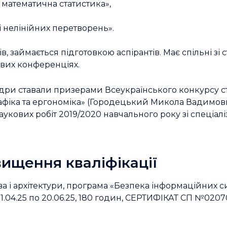
 математична статистика»,
 нелінійних перетворень».
 займається підготовкою аспірантів. Має спільні зі 
вих конференціях.
дри ставали призерами Всеукраїнського конкурсу с
графіка та ергономіка» (Городецький Микола Вадимо
аукових робіт 2019/2020 навчального року зі спеціалі
ищення кваліфікації
 і архітектури, програма «Безпека інформаційних си
1.04.25 по 20.06.25, 180 годин, СЕРТИФІКАТ СП №02070