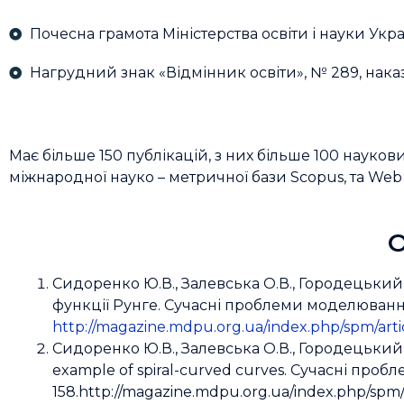
Почесна грамота Міністерства освіти і науки Украї
Нагрудний знак «Відмінник освіти», № 289, наказ
Має більше 150 публікацій, з них більше 100 наукови
міжнародної науко – метричної бази Scopus, та Web 
О
Сидоренко Ю.В., Залевська О.В., Городецький 
функції Рунге. Сучасні проблеми моделювання, 
http://magazine.mdpu.org.ua/index.php/spm/arti
Сидоренко Ю.В., Залевська О.В., Городецький М.В
example of spiral-curved curves. Сучасні пробл
158.http://magazine.mdpu.org.ua/index.php/spm/