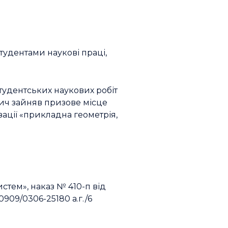
студентами наукові праці,
тудентських наукових робіт
вич зайняв призове місце
зації «прикладна геометрія,
стем», наказ № 410-п від
909/0306-25180 а.г./6