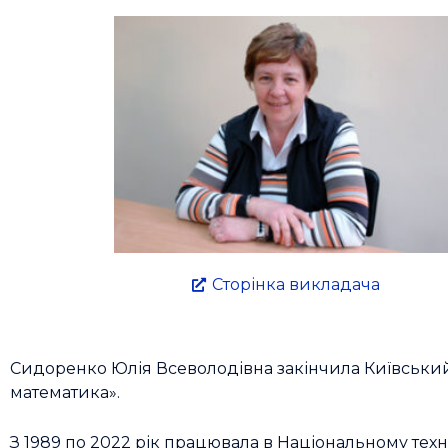
Сторінка викладача
Сидоренко Юлія Всеволодівна закінчила Київський 
математика».
З 1989 по 2022 рік працювала в Національному техні