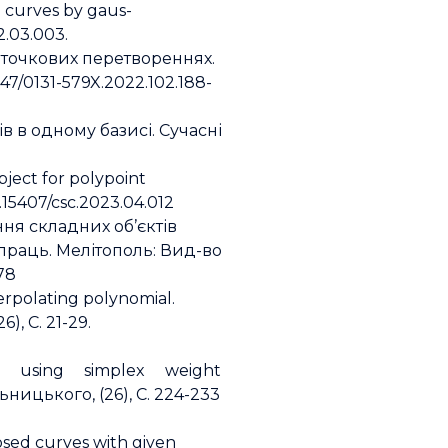
ke curves by gaus-
2.03.003.
іточкових перетвореннях.
47/0131-579X.2022.102.188-
в в одному базисі. Сучасні
bject for polypoint
0.15407/csc.2023.04.012
ння складних об’єктів
праць. Мелітополь: Вид-во
78
erpolating polynomial.
, С. 21-29.
lume using simplex weight
ницького, (26), С. 224-233
osed curves with given