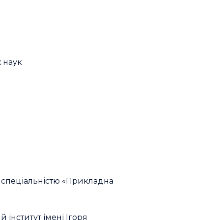
 наук
а спеціальністю «Прикладна
 інститут імені Ігоря