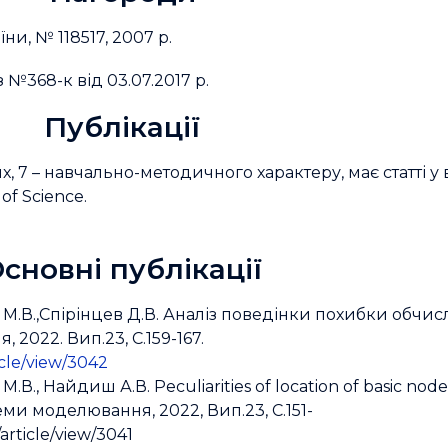
ни, № 118517, 2007 р.
 №368-к від 03.07.2017 р.
Публікації
х, 7 – навчально-методичного характеру, має статті у
of Science.
сновні публікації
М.В.,Спірінцев Д.В. Аналіз поведінки похибки обчис
2022. Вип.23, С.159-167.
cle/view/3042
., Найдиш А.В. Рeculiarities of location of basic node
еми моделювання, 2022, Вип.23, С.151-
article/view/3041