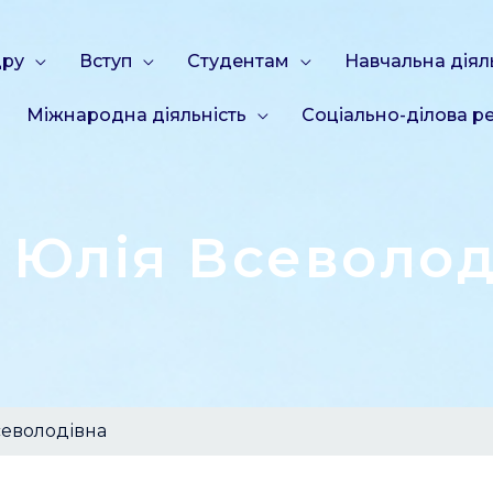
дру
Вступ
Студентам
Навчальна діял
Міжнародна діяльність
Соціально-ділова ре
 Юлія Всеволод
еволодівна