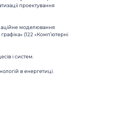
атизації проектування
ормаційне моделювання
 графіка» (122 «Комп’ютерні
сів і систем.
ологій в енергетиці.