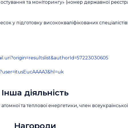
остування та моніторингу» (номер державної реєстраці
ок у підготовку висококваліфікованих спеціалістів
il.uri?origin=resultslist&authorId=57223030605
ons?user=itusEucAAAAJ&hl=uk
Інша діяльність
атомної та теплової енергетики, член всеукраїнської
Нагороди