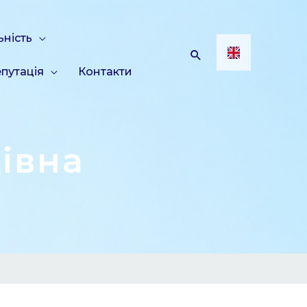
ьність
путація
Контакти
івна