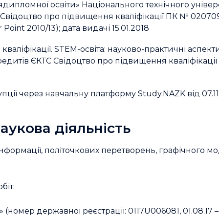
дипломної освіти» Національного технічного універ
», Свідоцтво про підвищення кваліфікації ПК № 020709
oint 2010/13); дата видачі 15.01.2018
валіфікації. STEM-освіта: науково-практичні аспект
 кредитів ЄКТС Свідоцтво про підвищення кваліфікації
пції через навчальну платформу Study.NAZK від 07.1
аукова діяльність
ї інформації, політочкових перетворень, графічного 
біт:
(номер державної реєстрації: 0117U006081, 01.08.17 – 