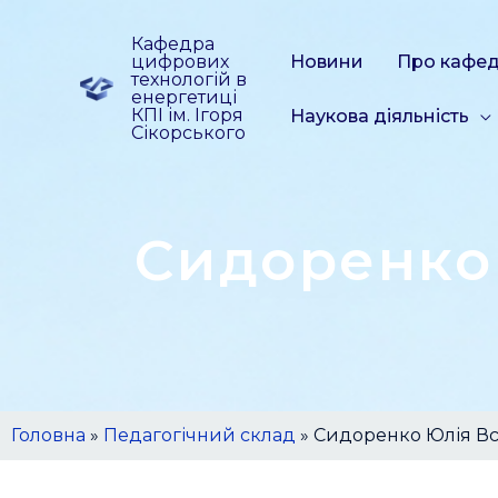
Кафедра
цифрових
Новини
Про кафе
технологій в
енергетиці
КПІ ім. Ігоря
Наукова діяльність
Сікорського
Сидоренко
Головна
»
Педагогічний склад
»
Сидоренко Юлія Вс