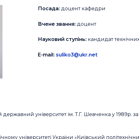
Посада:
доцент кафедри
Вчене звання:
доцент
Науковий ступінь:
кандидат технічних
E-mail:
suliko3@ukr.net
державний університет ім. Т.Г. Шевченка у 1989р. з
чному університеті України «Київський політехнічний