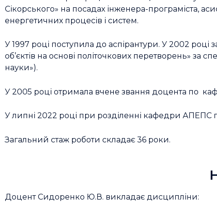
Сікорського» на посадах інженера-програміста, ас
енергетичних процесів і систем.
У 1997 році поступила до аспірантури. У 2002 ро
об’єктів на основі політочкових перетворень» за сп
науки»).
У 2005 році отримала вчене звання доцента по каф
У липні 2022 році при розділенні кафедри АПЕПС 
Загальний стаж роботи складає 36 роки.
Доцент Сидоренко Ю.В. викладає дисципліни: