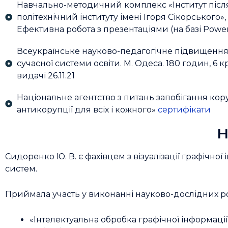
Навчально-методичний комплекс «Інститут після
політехнічний інституту імені Ігоря Сікорського
Ефективна робота з презентаціями (на базі Power P
Всеукраїнське науково-педагогічне підвищення к
сучасної системи освіти. М. Одеса. 180 годин, 6
видачі 26.11.21
Національне агентство з питань запобігання кору
антикорупції для всіх і кожного»
сертифікати
Н
Сидоренко Ю. В. є фахівцем з візуалізації графічно
систем.
Приймала участь у виконанні науково-дослідних ро
«Інтелектуальна обробка графічної інформації» 