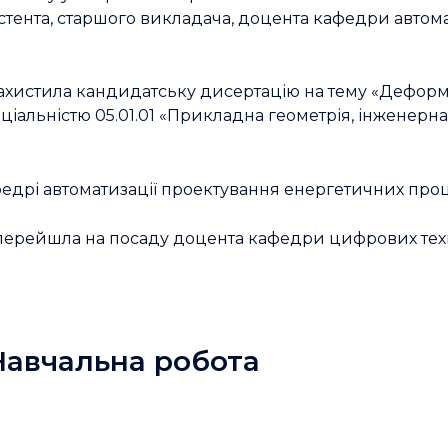
истента, старшого викладача, доцента кафедри автом
ці захистила кандидатську дисертацію на тему «Деф
еціальністю 05.01.01 «Прикладна геометрія, інженерна
едрі автоматизації проектування енергетичних проце
перейшла на посаду доцента кафедри цифрових техн
Навчальна робота