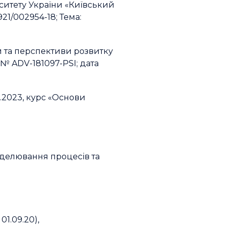
ситету України «Київський
21/002954-18; Тема:
и та перспективи розвитку
 № ADV-181097-PSI; дата
1.2023, курс «Основи
моделювання процесів та
01.09.20),