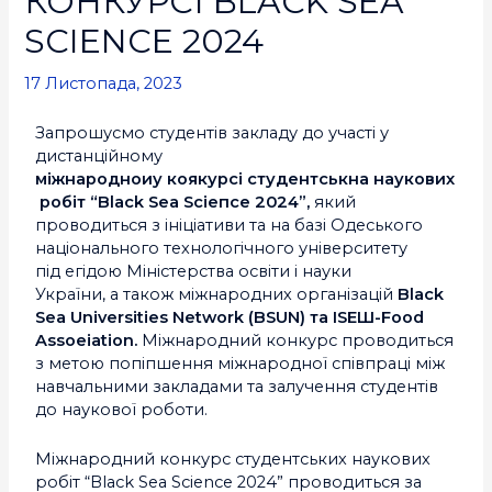
КОНКУРСІ BLACK SEA
SCIENCE 2024
17 Листопада, 2023
Запрошусмо студентів закладу до участі у
дистанційному
міжнародноиу коякурсі студентськна наукових
робіт “Black Sea Scieпce 2024”,
який
проводиться з ініціативи та на базі Одеського
національного технологічного університету
під егідою Міністерства освіти i науки
України, а також міжнародних організацій
Black
Sea Universities Network (BSUN) та ISEШ-Food
Assoeiation.
Міжнародний конкурс проводиться
з метою попіпшення міжнародної співпраці між
навчальними закладами та залучення студентів
до наукової роботи.
Міжнародний конкурс студентських наукових
робіт “Black Sea Science 2024” проводиться за