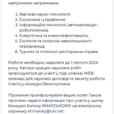
наетупними напрямками:
Харчова наука i технологіі;
Екоиоміка i управління;
Інформаційні технології, автоматизація i
робототехніка;
Енергетика та енергоефективність;
Екологія та охорона навколишнього
середовища;
Туризм та готельно-ресторанна справа.
Роботи необхідно надіслати до 1 лютого 2024
року. Автори краіцих наукових робіт
запрошуються до участі у підс ковому WЕВ-
семінарі для наукової доповіді та захисту роботи.
Участь у конкурсі безкоштовна.
Прохання проінформувати ваших колег.Також
просимо надати інформацію про участь у цьому
Конкурсі Антону ХМАРСЬКОМУ на електронну
скриньку
khmarsky@ukr.net