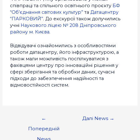
співпраці та спільного освітнього проєкту
БФ
“Об’єднання світових культур”
та
Датацентру
“ПАРКОВИЙ”
. До екскурсії також долучились
учні
Наукового ліцею № 208 Дніпровського
району м. Києва
.
Відвідувачі ознайомились з особливостями
роботи датацентру, його інфраструктурою, а
також мали можливість поспілкуватися з
фахівцями центру про інноваційні рішення у
сфері зберігання та обробки даних, сучасні
підходи до забезпечення надійності та
відмовостійкості систем.
←
Далі News
→
Попередній
News