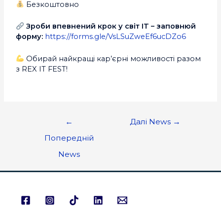
Безкоштовно
Зроби впевнений крок у світ IT – заповнюй
форму:
https://forms.gle/VsLSuZweEf6ucDZo6
Обирай найкращі кар’єрні можливості разом
з REX IT FEST!
←
Далі News
→
Попередній
News