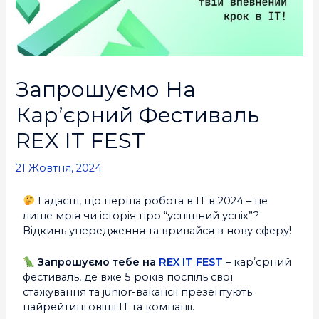
Запрошуємо На
Карʼєрний Фестиваль
REX IT FEST
21 Жовтня, 2024
Гадаєш, що перша робота в IT в 2024 – це
лише мрія чи історія про “успішний успіх”?
Відкинь упередження та вривайся в нову сферу!
Запрошуємо тебе на
REX IT FEST
– карʼєрний
фестиваль, де вже 5 років поспіль свої
стажування та junior-вакансії презентують
найрейтинговіші IT та компанії.