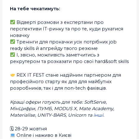
На тебе чекатимуть:
Відверті розмови з експертами про
перспективи IT-ринку та про те, куди рухатися
новачку
Тренінги для прокачки усіх потрібних job
ready skills й апгрейду твого резюме
І, звісно, можливість заметчитись з
рекрутером та розказати про свої hard&soft skills
REX IT FEST стане надійним партнером для
професійного старту як для для майбутніх
розробників, так і для non-tech фахівців.
Кращі офери готують для тебе: SoftServe,
МінЦифри, ПУМБ, MODUS X, Mate Academy,
Materialise, UNITY-BARS, Unicorn та
інші
.
🗓 28-29 жовтня
Online і наживо в Києві