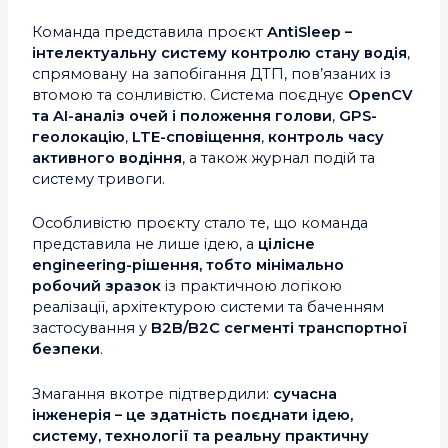
Команда представила проєкт
AntiSleep –
інтелектуальну систему контролю стану водія
,
спрямовану на запобігання ДТП, пов’язаних із
втомою та сонливістю. Система поєднує
OpenCV
та AI-аналіз очей і положення голови
,
GPS-
геолокацію
,
LTE-сповіщення
,
контроль часу
активного водіння
, а також журнал подій та
систему тривоги.
Особливістю проєкту стало те, що команда
представила не лише ідею, а
цілісне
engineering-рішення, тобто мінімально
робочий зразок
із практичною логікою
реалізації, архітектурою системи та баченням
застосування у
B2B/B2C сегменті транспортної
безпеки
.
Змагання вкотре підтвердили:
сучасна
інженерія – це здатність поєднати ідею,
систему, технології та реальну практичну