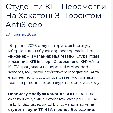
Студенти КПІ Перемогли
На Хакатоні З Проєктом
AntiSleep
20 Травня, 2026
18 травня 2026 року на території Інституту
кібернетики відбувся engineering hackathon
«Інженерні змагання: МЕЛМ і МК»
. Студентські
команди з
КПІ ім. Ігоря Сікорського
, КНУБА та
КНЕУ працювали на перетині embedded
systems, IoT, hardware/software integration, AI та
engineering prototyping, презентуючи власні
технічні рішення перед журі та гостями заходу.
Перемогу здобула команда КПІ НН ІАТЕ
, до
складу якої увійшли студенти кафедр ІПЗЕ, АЕП
та ЦТЕ. Від кафедри ЦТЕ у команді виступив
студент групи ТР-41 Антропов Володимир
.