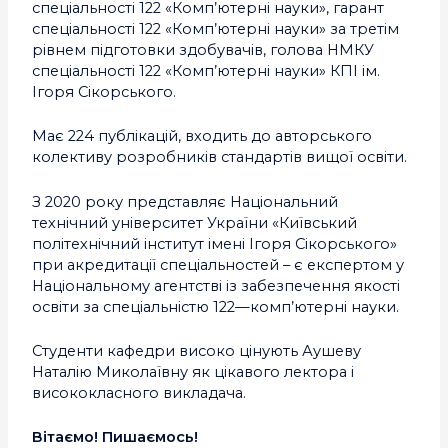
спеціальності 122 «Комп’ютерні науки», гарант
спеціальності 122 «Комп’ютерні науки» за третім
рівнем підготовки здобувачів, голова НМКУ
спеціальності 122 «Комп’ютерні науки» КПІ ім.
Ігоря Сікорського.
Має 224 публікацій, входить до авторського
колективу розробників стандартів вищої освіти.
З 2020 року представляє Національний
технічний університет України «Київський
політехнічний інститут імені Ігоря Сікорського»
при акредитації спеціальностей – є експертом у
Національному агентстві із забезпечення якості
освіти за спеціальністю 122—комп’ютерні науки.
Студенти кафедри високо цінують Аушеву
Наталію Миколаївну як цікавого лектора і
висококласного викладача.
Вітаємо! Пишаємось!