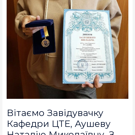
Вітаємо Завідувачку
Кафедри ЦТЕ, Аушеву
Наталію Миколаївну, З