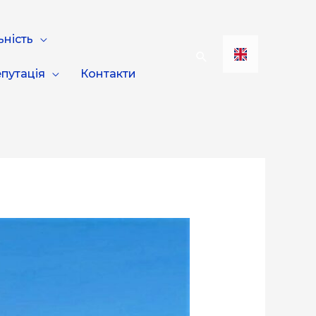
ьність
путація
Контакти