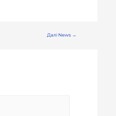
Далі News
→