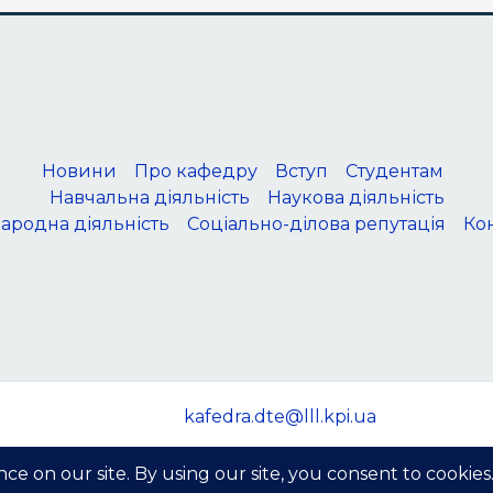
Новини
Про кафедру
Вступ
Студентам
Навчальна діяльність
Наукова діяльність
ародна діяльність
Соціально-ділова репутація
Ко
kafedra.dte@lll.kpi.ua