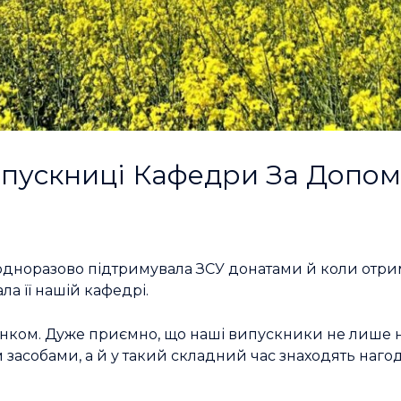
ускниці Кафедри За Допомо
дноразово підтримувала ЗСУ донатами й коли отрим
ла її нашій кафедрі.
ком. Дуже приємно, що наші випускники не лише н
засобами, а й у такий складний час знаходять наго