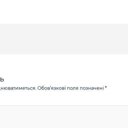
ь
днюватиметься.
Обов’язкові поля позначені
*