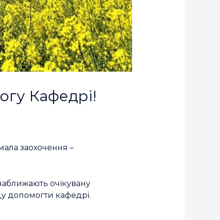
гу Кафедрі!
ала заохочення –
аближають очікувану
ду допомогти кафедрі.