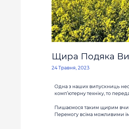
Щира Подяка Вип
24 Травня, 2023
Одна з наших випускниць нео
комп’ютерну техніку, то переда
Пишаємося таким щирим вчин
Перемогу всіма можливими їм 