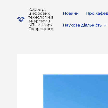
Кафедра
цифрових
Новини
Про кафе
технологій в
енергетиці
КПІ ім. Ігоря
Наукова діяльність
Сікорського